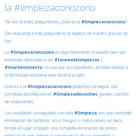
la #limpiezaconozono
Tal vez te estés preguntando, ¿Qué es la
#limpiezaconozono
?
Dar respuesta a esta pregunta es el objetivo de nuestro artículo de
hoy.
La
#limpiezaconozono
es algo totalmente innovador para las
empresas dedicadas a las
#tareasdelimpiezas
y
#mantenimiento
, no solo por sus resultados, también debido a
la tecnología necesaria para llevarla a cabo.
Gracias a la
#limpiezaconozono
podemos conseguir una
completa desinfección en
#limpiezadecoches
, garajes, cocinas
de restaurantes…
Los resultados conseguidos con esta
#limpieza
son una completa
eliminación de bacterias, virus, hongos y malos olores, es decir,
brinda al lugar limpiado una completa eliminación de olores,
esteriliza el aire, mejora la conservación de los alimentos y