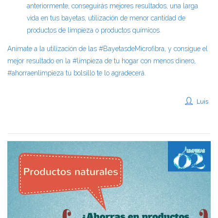
anteriormente, conseguirás mejores resultados, una larga
vida en tus bayetas, utilización de menor cantidad de
productos de limpieza o productos químicos.
Anímate a la utilización de las #BayetasdeMicrofibra, y consigue el
mejor resultado en la #limpieza de tu hogar con menos dinero,
#ahorraenlimpieza tu bolsillo te lo agradecerá.
Luis