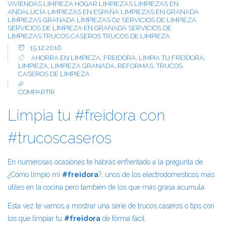
VIVIENDAS
LIMPIEZA HOGAR
LIMPIEZAS
LIMPIEZAS EN
ANDALUCÍA
LIMPIEZAS EN ESPAÑA
LIMPIEZAS EN GRANADA
LIMPIEZAS GRANADA
LIMPIEZAS O2
SERVICIOS DE LIMPIEZA
SERVICIOS DE LIMPIEZA EN GRANADA
SERVICIOS DE
LIMPIEZAS
TRUCOS CASEROS
TRUCOS DE LIMPIEZA
15.12.2016
AHORRA EN LIMPIEZA
,
FREIDORA
,
LIMPIA TU FREIDORA
,
LIMPIEZA
,
LIMPIEZA GRANADA
,
REFORMAS
,
TRUCOS
CASEROS DE LIMPIEZA
COMPARTIR
Limpia tu #freidora con
#trucoscaseros
En numerosas ocasiones te habrás enfrentado a la pregunta de
¿Cómo limpio mi
#freidora
?, unos de los electrodomésticos más
útiles en la cocina pero también de los que más grasa acumula.
Esta vez te vamos a mostrar una serie de trucos caseros o tips con
los que limpiar tu
#freidora
de forma fácil.