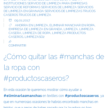
INSTITUCIONES
SERVICIO DE LIMPIEZA PARA EMPRESAS
SERVICIO DE REFORMAS
SERVICIOS DE LIMPIEZA
SERVICIOS
DE LIMPIEZA EN GRANADA
SERVICIOS DE LIMPIEZAS
TRUCOS
CASEROS
TRUCOS DE LIMPIEZA
09.01.2017
AHORRA EN LIMPIEZA
,
ELIMINAR MANCHAR EN ROPA
,
EMPRESA DE LIMPIEZA EN GRANDA
,
LIMPIEZA
,
LIMPIEZA
CASERA
,
LIMPIEZA DE ROPA
,
LIMPIEZA PRODUCTOS
CASEROS
,
LIMPIEZASO2
COMPARTIR
¿Cómo quitar las #manchas de
la ropa con
#productoscaseros?
En esta ocasión te queremos mostrar cómo ayudar a
#eliminarlasmanchas
en textiles con
#productoscaseros
, ya
que en numerosas ocasiones te habrás encontrado manchas en
tejidos, que a pesar de haber pasado por la lavadora no han