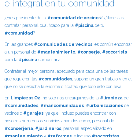
e integral en tu comunidad
¿Eres presidente de tu
#comunidad de vecinos
? ¿Necesitas
contratar personal cualificado para la
#piscina
de tu
#comunidad
?
En las grandes
#comunidades de vecinos
, es común encontrar
a un personal de
#mantenimiento
,
#conserje
,
#socorrista
para la
#piscina
comunitaria…
Contratar al mejor personal adecuado para cada una de las tareas
que requieren las
#comunidades
, supone un gran trabajo y en el
que no se desecha la enorme dificultad que todo esto conlleva.
En
Limpiezas O2
, no solo nos encargamos de la
#limpieza
de
#comunidades
,
#mancomunidades
,
#urbanizaciones
de
vecinos o
#garajes
, ya que, incluso puedes encontrar con
nosotros numerosos servicios añadidos como, personal de
#conserjería
,
#jardineros
, personal especializado en
#mantenimiento
y
#reformas
, e incluso
#socorristas.