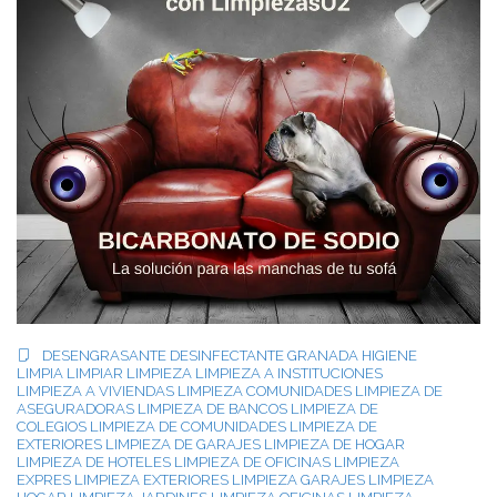
DESENGRASANTE
DESINFECTANTE
GRANADA
HIGIENE
LIMPIA
LIMPIAR
LIMPIEZA
LIMPIEZA A INSTITUCIONES
LIMPIEZA A VIVIENDAS
LIMPIEZA COMUNIDADES
LIMPIEZA DE
ASEGURADORAS
LIMPIEZA DE BANCOS
LIMPIEZA DE
COLEGIOS
LIMPIEZA DE COMUNIDADES
LIMPIEZA DE
EXTERIORES
LIMPIEZA DE GARAJES
LIMPIEZA DE HOGAR
LIMPIEZA DE HOTELES
LIMPIEZA DE OFICINAS
LIMPIEZA
EXPRES
LIMPIEZA EXTERIORES
LIMPIEZA GARAJES
LIMPIEZA