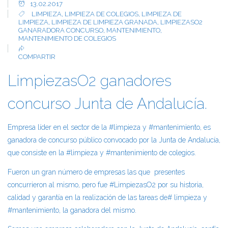
13.02.2017
LIMPIEZA
,
LIMPIEZA DE COLEGIOS
,
LIMPIEZA DE
LIMPIEZA
,
LIMPIEZA DE LIMPIEZA GRANADA
,
LIMPIEZASO2
GANARADORA CONCURSO
,
MANTENIMIENTO
,
MANTENIMIENTO DE COLEGIOS
COMPARTIR
LimpiezasO2 ganadores
concurso Junta de Andalucía.
Empresa líder en el sector de la #limpieza y #mantenimiento, es
ganadora de concurso público convocado por la Junta de Andalucía,
que consiste en la #limpieza y #mantenimiento de colegios.
Fueron un gran número de empresas las que presentes
concurrieron al mismo, pero fue #LimpiezasO2 por su historia,
calidad y garantía en la realización de las tareas de# limpieza y
#mantenimiento, la ganadora del mismo.