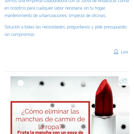
Somos una empresa colaboradora con la Junta de Andalucía, confía
en nosotros para cualquier labor necesaria, en tu hogar,
mantenimiento de urbanizaciones, limpieza de oficinas…
Solución a todas las necesidades, pregúntanos y pide presupuesto
sin compromiso.
Luis