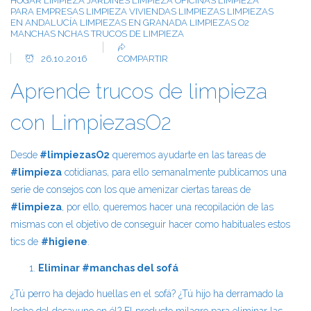
HOGAR
LIMPIEZA JARDINES
LIMPIEZA OFICINAS
LIMPIEZA
PARA EMPRESAS
LIMPIEZA VIVIENDAS
LIMPIEZAS
LIMPIEZAS
EN ANDALUCÍA
LIMPIEZAS EN GRANADA
LIMPIEZAS O2
MANCHAS
NCHAS
TRUCOS DE LIMPIEZA
26.10.2016
COMPARTIR
Aprende trucos de limpieza
con LimpiezasO2
Desde
#limpiezasO2
queremos ayudarte en las tareas de
#limpieza
cotidianas, para ello semanalmente publicamos una
serie de consejos con los que amenizar ciertas tareas de
#limpieza
, por ello, queremos hacer una recopilación de las
mismas con el objetivo de conseguir hacer como habituales estos
tics de
#higiene
.
Eliminar #manchas del sofá
¿Tú perro ha dejado huellas en el sofá? ¿Tú hijo ha derramado la