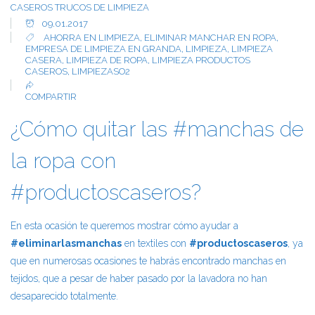
CASEROS
TRUCOS DE LIMPIEZA
09.01.2017
AHORRA EN LIMPIEZA
,
ELIMINAR MANCHAR EN ROPA
,
EMPRESA DE LIMPIEZA EN GRANDA
,
LIMPIEZA
,
LIMPIEZA
CASERA
,
LIMPIEZA DE ROPA
,
LIMPIEZA PRODUCTOS
CASEROS
,
LIMPIEZASO2
COMPARTIR
¿Cómo quitar las #manchas de
la ropa con
#productoscaseros?
En esta ocasión te queremos mostrar cómo ayudar a
#eliminarlasmanchas
en textiles con
#productoscaseros
, ya
que en numerosas ocasiones te habrás encontrado manchas en
tejidos, que a pesar de haber pasado por la lavadora no han
desaparecido totalmente.