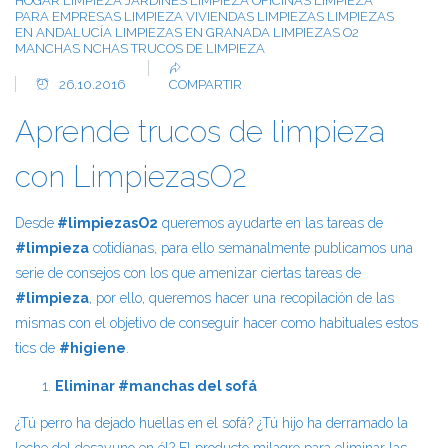
HOGAR
LIMPIEZA JARDINES
LIMPIEZA OFICINAS
LIMPIEZA
PARA EMPRESAS
LIMPIEZA VIVIENDAS
LIMPIEZAS
LIMPIEZAS
EN ANDALUCÍA
LIMPIEZAS EN GRANADA
LIMPIEZAS O2
MANCHAS
NCHAS
TRUCOS DE LIMPIEZA
26.10.2016
COMPARTIR
Aprende trucos de limpieza
con LimpiezasO2
Desde
#limpiezasO2
queremos ayudarte en las tareas de
#limpieza
cotidianas, para ello semanalmente publicamos una
serie de consejos con los que amenizar ciertas tareas de
#limpieza
, por ello, queremos hacer una recopilación de las
mismas con el objetivo de conseguir hacer como habituales estos
tics de
#higiene
.
Eliminar #manchas del sofá
¿Tú perro ha dejado huellas en el sofá? ¿Tú hijo ha derramado la