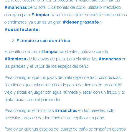
leche del desayuno en él? El producto milagro para eliminar las
#manchas
de tu sofá, Bicarbonato de sodio, utilízalo mezclado
con agua para
#limpiar
tu sofá o cualquier superficie como suelos
o encimeras, ya que es un gran
#desengrasante
y
#desinfectante.
#Limpieza con dentífrico
El dentífrico no solo
#limpia
tus dientes, utilízalo para la
#limpieza
de tus joyas de plata, para eliminar las
#manchas
en
las paredes y el vapor de los espejos del baño
Para conseguir que tus joyas de plata dejen de lucir oscurecidas,
solo tienes que aplicar un poco de pasta de dientes en un cepillo
viejo y frotar, enjuagar con agua húmeda y secar con un trapo, y tu
plata lucirá como el primer día.
Para conseguir eliminar las
#manchas
en las paredes, sólo
necesitas un poco de dentífrico en un cepillo y un paño.
Para evitar que tus espejos del cuarto de baño se empañen cuando