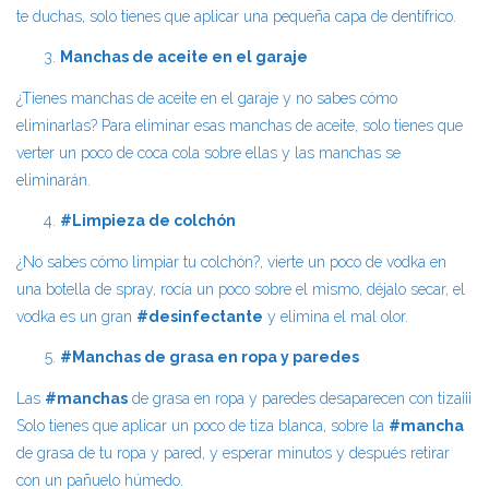
te duchas, solo tienes que aplicar una pequeña capa de dentífrico.
Manchas de aceite en el garaje
¿Tienes manchas de aceite en el garaje y no sabes cómo
eliminarlas? Para eliminar esas manchas de aceite, solo tienes que
verter un poco de coca cola sobre ellas y las manchas se
eliminarán.
#Limpieza de colchón
¿No sabes cómo limpiar tu colchón?, vierte un poco de vodka en
una botella de spray, rocía un poco sobre el mismo, déjalo secar, el
vodka es un gran
#desinfectante
y elimina el mal olor.
#Manchas de grasa en ropa y paredes
Las
#manchas
de grasa en ropa y paredes desaparecen con tiza¡¡¡
Solo tienes que aplicar un poco de tiza blanca, sobre la
#mancha
de grasa de tu ropa y pared, y esperar minutos y después retirar
con un pañuelo húmedo.