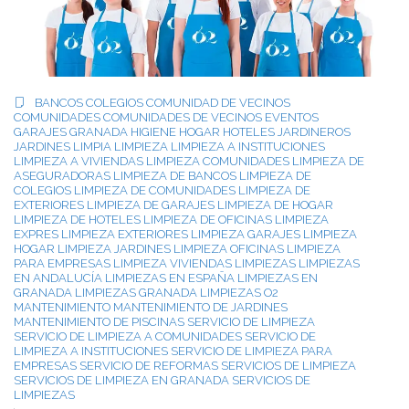
BANCOS
COLEGIOS
COMUNIDAD DE VECINOS
COMUNIDADES
COMUNIDADES DE VECINOS
EVENTOS
GARAJES
GRANADA
HIGIENE
HOGAR
HOTELES
JARDINEROS
JARDINES
LIMPIA
LIMPIEZA
LIMPIEZA A INSTITUCIONES
LIMPIEZA A VIVIENDAS
LIMPIEZA COMUNIDADES
LIMPIEZA DE
ASEGURADORAS
LIMPIEZA DE BANCOS
LIMPIEZA DE
COLEGIOS
LIMPIEZA DE COMUNIDADES
LIMPIEZA DE
EXTERIORES
LIMPIEZA DE GARAJES
LIMPIEZA DE HOGAR
LIMPIEZA DE HOTELES
LIMPIEZA DE OFICINAS
LIMPIEZA
EXPRES
LIMPIEZA EXTERIORES
LIMPIEZA GARAJES
LIMPIEZA
HOGAR
LIMPIEZA JARDINES
LIMPIEZA OFICINAS
LIMPIEZA
PARA EMPRESAS
LIMPIEZA VIVIENDAS
LIMPIEZAS
LIMPIEZAS
EN ANDALUCÍA
LIMPIEZAS EN ESPAÑA
LIMPIEZAS EN
GRANADA
LIMPIEZAS GRANADA
LIMPIEZAS O2
MANTENIMIENTO
MANTENIMIENTO DE JARDINES
MANTENIMIENTO DE PISCINAS
SERVICIO DE LIMPIEZA
SERVICIO DE LIMPIEZA A COMUNIDADES
SERVICIO DE
LIMPIEZA A INSTITUCIONES
SERVICIO DE LIMPIEZA PARA
EMPRESAS
SERVICIO DE REFORMAS
SERVICIOS DE LIMPIEZA
SERVICIOS DE LIMPIEZA EN GRANADA
SERVICIOS DE
LIMPIEZAS