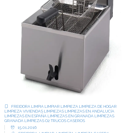
FREIDORA
LIMPIA
LIMPIAR
LIMPIEZA
LIMPIEZA DE HOGAR
LIMPIEZA VIVIENDAS
LIMPIEZAS
LIMPIEZAS EN ANDALUCÍA
LIMPIEZAS EN ESPAÑA
LIMPIEZAS EN GRANADA
LIMPIEZAS
GRANADA
LIMPIEZAS O2
TRUCOS CASEROS
15.01.2016