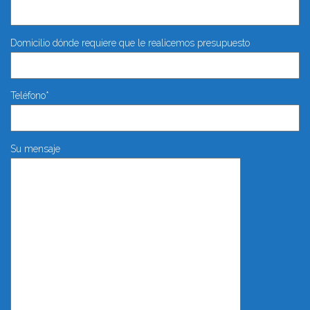
Domicilio dónde requiere que le realicemos presupuesto
Teléfono*
Su mensaje