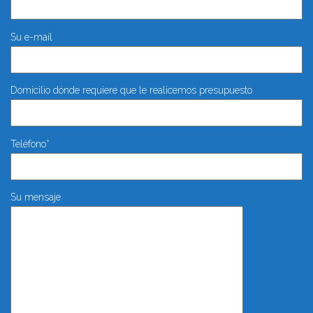
Su e-mail
Domicilio dónde requiere que le realicemos presupuesto
Teléfono*
Su mensaje