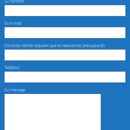
Su nombre*
Su e-mail
Domicilio dónde requiere que le realicemos presupuesto
Teléfono*
Su mensaje